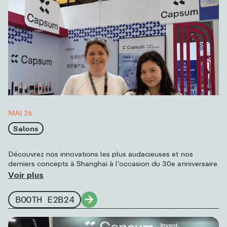
MAI 26
Salons
Découvrez nos innovations les plus audacieuses et nos
derniers concepts à Shanghai à l’occasion du 30e anniversaire
du CBE ! Rencontrez notre équipe dans le hall E2, stand
Voir plus
E2B24, pour donner un nouvel élan à la prochaine innovation
produit de votre marque. Façonnons ensemble l’avenir de la
BOOTH E2B24
beauté.