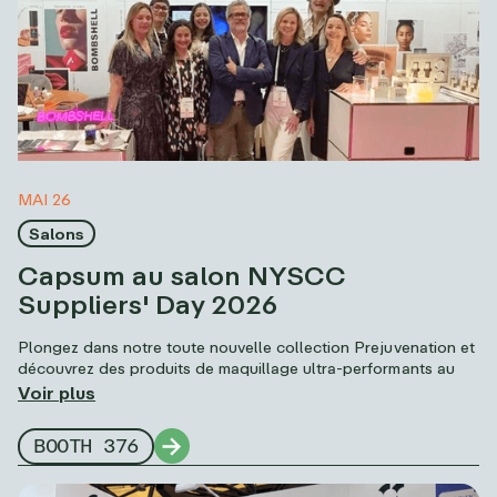
MAI 26
Salons
Capsum au salon NYSCC
Suppliers' Day 2026
Plongez dans notre toute nouvelle collection Prejuvenation et
découvrez des produits de maquillage ultra-performants au
Javits Center ! Venez nous rencontrer, ainsi que notre
Voir plus
partenaire d'incubation Naemos, au stand 376 pour trouver
l'inspiration de votre prochain produit phare.
BOOTH 376