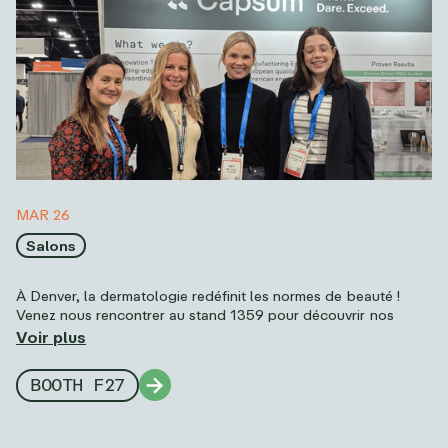
MAR 26
Salons
À Denver, la dermatologie redéfinit les normes de beauté !
Venez nous rencontrer au stand 1359 pour découvrir nos
gammes Super Care et Prejuvenation, conçues pour offrir
Voir plus
précision, stabilité et haute performance. Façonnons ensemble
l’avenir de la beauté.
BOOTH F27